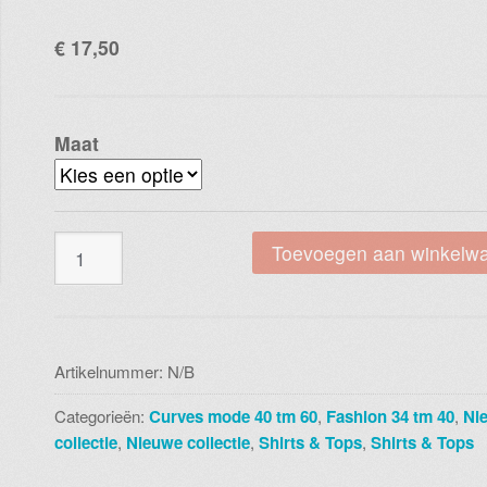
€
17,50
Maat
Blue
Toevoegen aan winkelw
seven
t
shirt
zwart
Artikelnummer:
N/B
105637x
Categorieën:
Curves mode 40 tm 60
,
Fashion 34 tm 40
,
Ni
kleur
collectie
,
Nieuwe collectie
,
Shirts & Tops
,
Shirts & Tops
999