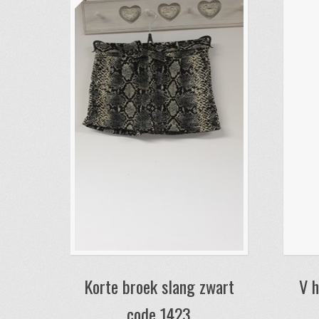
Korte broek slang zwart
V h
code 1423