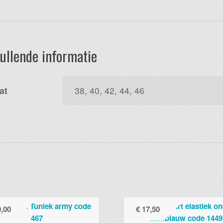
aantal
ullende informatie
at
38, 40, 42, 44, 46
,00
€
17,50