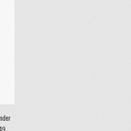
onder
49