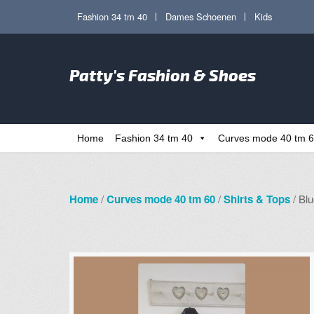
Ga
Ga
Fashion 34 tm 40
Dames Schoenen
Kids
door
direct
naar
naar
Zoe
navigatie
de
Patty's Fashion & Shoes
naa
inhoud
Home
Fashion 34 tm 40
Curves mode 40 tm 
Home
/
Curves mode 40 tm 60
/
Shirts & Tops
/ Blu