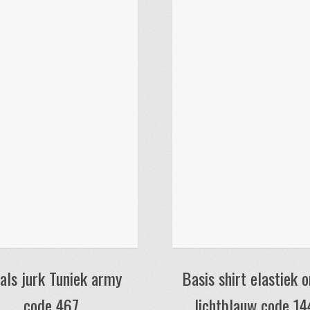
als jurk Tuniek army
Basis shirt elastiek 
code 467
lichtblauw code 14