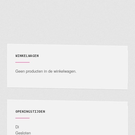
heeft
meerdere
variaties.
Deze
optie
kan
gekozen
WINKELWAGEN
worden
Geen producten in de winkelwagen.
op
de
productpagina
OPENINGSTIJDEN
Di
Gesloten