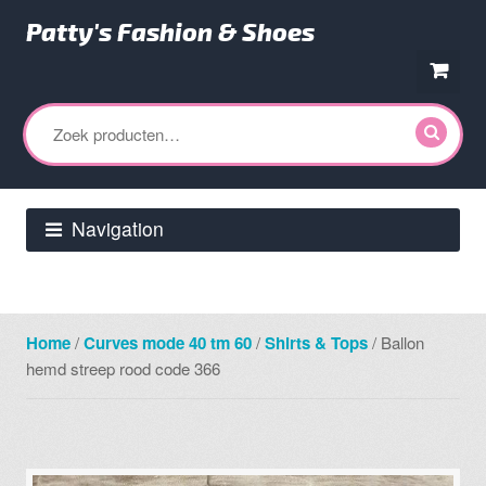
Patty's Fashion & Shoes
Ga
Ga
door
direct
Zoeken
naar
naar
naar:
navigatie
de
inhoud
Navigation
Home
/
Curves mode 40 tm 60
/
Shirts & Tops
/ Ballon
hemd streep rood code 366