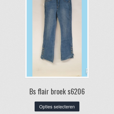
gekozen
worden
op
de
productpagina
Bs flair broek s6206
Dit
Opties selecteren
product