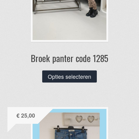
Broek panter code 1285
Dit
Opties selecteren
product
heeft
meerdere
variaties.
€
25,00
Deze
optie
kan