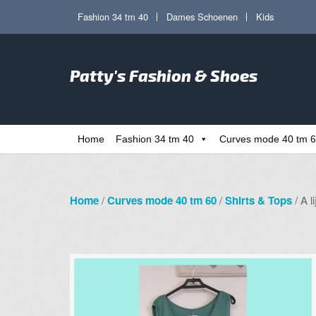
Ga
Ga
Fashion 34 tm 40
Dames Schoenen
Kids
door
direct
naar
naar
Zoe
navigatie
de
Patty's Fashion & Shoes
naa
inhoud
Home
Fashion 34 tm 40
Curves mode 40 tm 
Home
/
Curves mode 40 tm 60
/
Shirts & Tops
/ A l