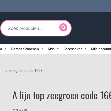
ken
r:
60
Dames Schoenen
Kids
Accessoires
Mijn account
ijn top zeegroen code 1663
A lijn top zeegroen code 1
€
15,00