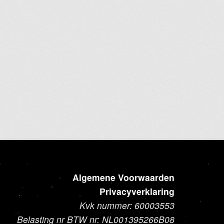
product
heeft
meerdere
variaties.
Deze
optie
kan
gekozen
worden
op
de
productpagina
Algemene Voorwaarden
Privacyverklaring
Kvk nummer: 60003553
Belasting nr BTW nr: NL001395266B08