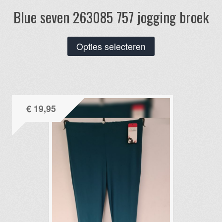
Blue seven 263085 757 jogging broek
Dit
Opties selecteren
product
heeft
meerdere
variaties.
€
19,95
Deze
optie
kan
gekozen
worden
op
de
productpagina