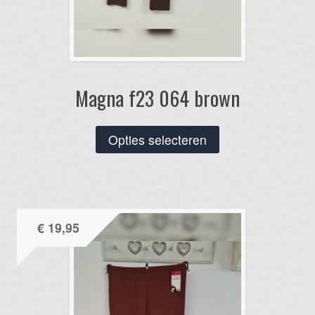
Magna f23 064 brown
Dit
Opties selecteren
product
heeft
meerdere
variaties.
€
19,95
Deze
optie
kan
gekozen
worden