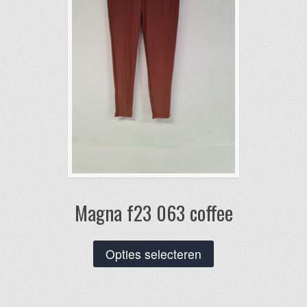
op
de
productpagina
Magna f23 063 coffee
Dit
Opties selecteren
product
heeft
meerdere