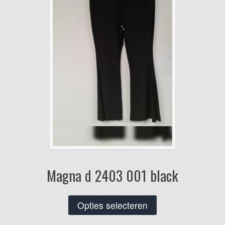
gekozen
worden
op
de
productpagina
Magna d 2403 001 black
Dit
Opties selecteren
product