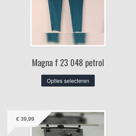
Magna f 23 048 petrol
Dit
Opties selecteren
product
heeft
meerdere
variaties.
€
39,99
Deze
optie