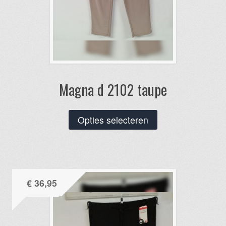
Magna d 2102 taupe
Dit
Opties selecteren
product
heeft
meerdere
variaties.
€
36,95
Deze
optie
kan