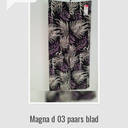
optie
kan
gekozen
worden
op
de
productpagina
Magna d 03 paars blad