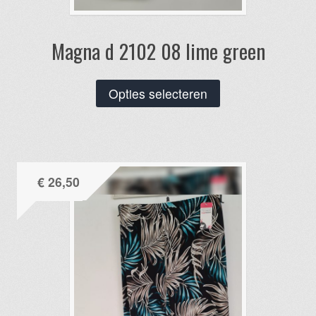
Magna d 2102 08 lime green
Dit
Opties selecteren
product
heeft
meerdere
variaties.
€
26,50
Deze
optie
kan
gekozen
worden
op
de