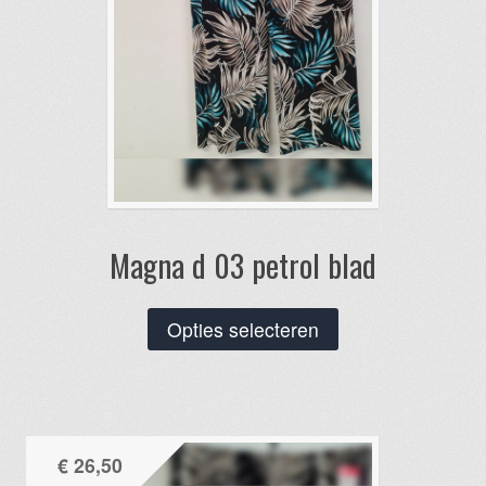
productpagina
Magna d 03 petrol blad
Dit
Opties selecteren
product
heeft
meerdere
variaties.
€
26,50
Deze