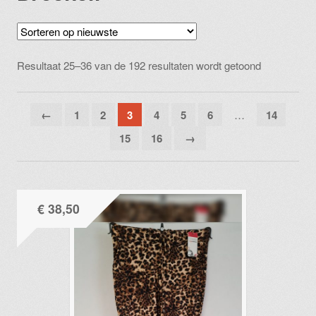
Gesorteerd
Resultaat 25–36 van de 192 resultaten wordt getoond
op
nieuwste
←
1
2
3
4
5
6
…
14
15
16
→
€
38,50