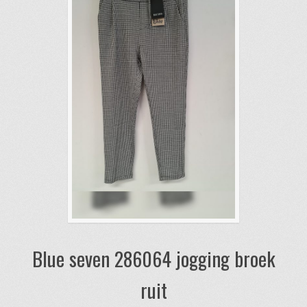
kan
gekozen
worden
op
de
productpagina
Blue seven 286064 jogging broek
ruit