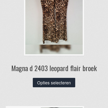
Magna d 2403 leopard flair broek
Dit
Opties selecteren
product
heeft
meerdere
variaties.