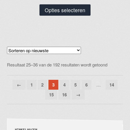
Dit
Opties selecteren
product
heeft
meerdere
variaties.
Deze
optie
Gesorteerd
kan
Resultaat 25–36 van de 192 resultaten wordt getoond
op
gekozen
nieuwste
worden
←
1
2
3
4
5
6
…
14
op
15
16
→
de
productpagina
WINKELWAGEN