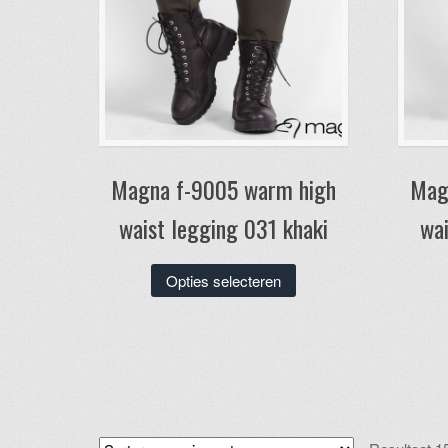
Magna f-9005 warm high
Mag
waist legging 031 khaki
wai
Dit
Opties selecteren
product
heeft
meerdere
variaties.
Deze
optie
kan