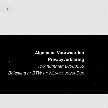
worden
op
→
de
productpagina
Algemene Voorwaarden
Privacyverklaring
Kvk nummer: 60003553
Belasting nr BTW nr: NL001395266B08