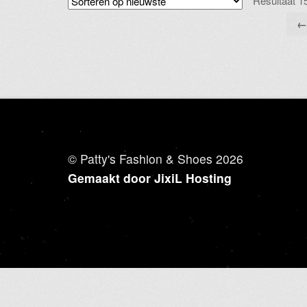
Resultaat 1
gekozen
worden
op
de
productpagina
© Patty's Fashion & Shoes 2026
Gemaakt door JixiL Hosting