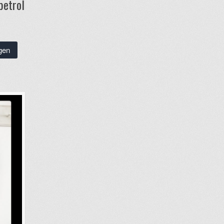
petrol
gen