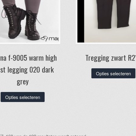
na f-9005 warm high
Tregging zwart R2
st legging 020 dark
Opties selecteren
grey
Dit
Opties selecteren
product
heeft
meerdere
variaties.
Deze
Gesorteerd