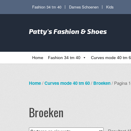
Ga
Ga
Fashion 34 tm 40
Dames Schoenen
Kids
door
direct
naar
naar
Zoe
navigatie
de
Patty's Fashion & Shoes
naa
inhoud
Home
Fashion 34 tm 40
Curves mode 40 tm 
Home
/
Curves mode 40 tm 60
/
Broeken
/ Pagina 1
Broeken
Resultaat 1