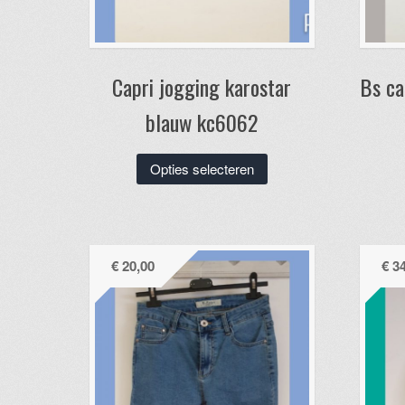
Capri jogging karostar
Bs ca
blauw kc6062
Dit
Opties selecteren
product
heeft
meerdere
variaties.
€
20,00
€
34
Deze
optie
kan
gekozen
worden
op
de