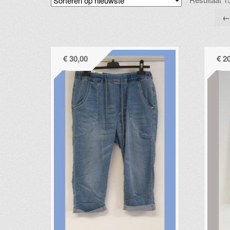
€
30,00
€
20