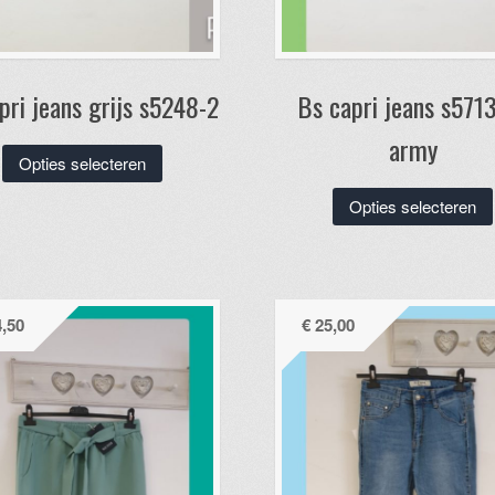
pri jeans grijs s5248-2
Bs capri jeans s571
army
Dit
Opties selecteren
product
Opties selecteren
heeft
meerdere
variaties.
Deze
optie
,50
€
25,00
kan
gekozen
worden
op
de
productpagina