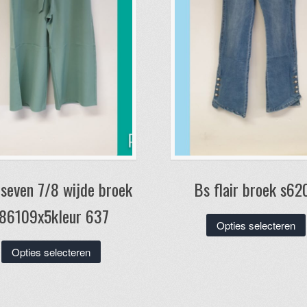
 seven 7/8 wijde broek
Bs flair broek s62
86109x5kleur 637
Opties selecteren
Dit
Opties selecteren
product
heeft
meerdere