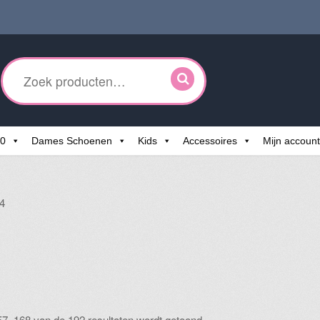
ken
r:
60
Dames Schoenen
Kids
Accessoires
Mijn account
4
Gesorteerd
57–168 van de 192 resultaten wordt getoond