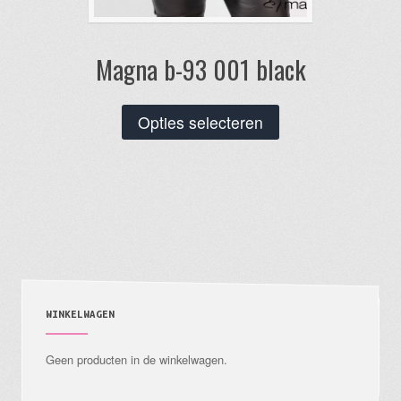
Magna b-93 001 black
Dit
Opties selecteren
product
heeft
meerdere
variaties.
Deze
optie
kan
gekozen
WINKELWAGEN
worden
Geen producten in de winkelwagen.
op
de