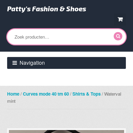
Patty's Fashion & Shoes
Ga
Ga
door
direct
Zoeken
naar
naar
naar:
navigatie
de
inhoud
Navigation
Home
/
Curves mode 40 tm 60
/
Shirts & Tops
/ Waterval
mint