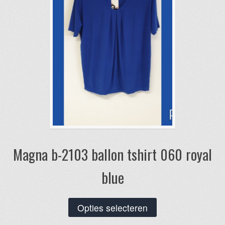
Magna b-2103 ballon tshirt 060 royal
blue
Dit
Opties selecteren
product