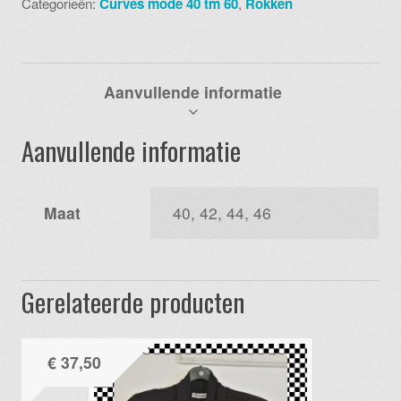
Categorieën:
Curves mode 40 tm 60
,
Rokken
aantal
Aanvullende informatie
Aanvullende informatie
Maat
40, 42, 44, 46
Gerelateerde producten
€
37,50