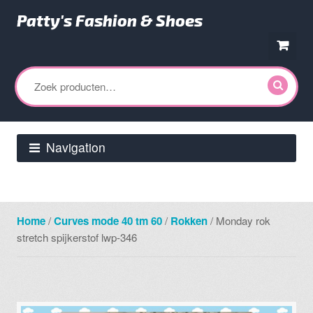
Patty's Fashion & Shoes
Ga
Ga
door
direct
Zoeken
naar
naar
naar:
navigatie
de
inhoud
Navigation
Home
/
Curves mode 40 tm 60
/
Rokken
/ Monday rok
stretch spijkerstof lwp-346