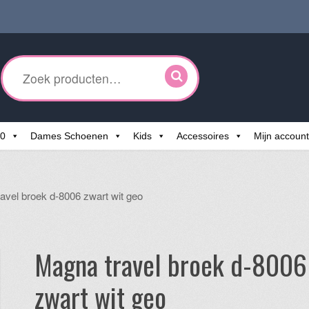
ken
r:
60
Dames Schoenen
Kids
Accessoires
Mijn account
avel broek d-8006 zwart wit geo
Magna travel broek d-8006
zwart wit geo