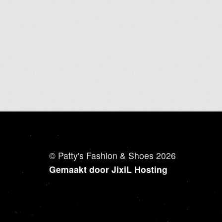
heeft
meerdere
variaties.
Deze
optie
kan
gekozen
worden
op
de
productpagina
© Patty's Fashion & Shoes 2026
Gemaakt door JixiL Hosting