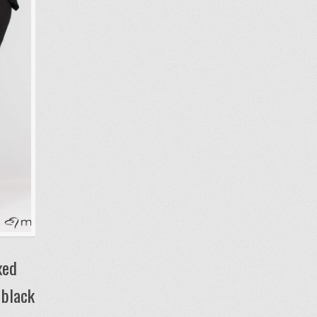
xed
 black