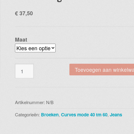
€
37,50
Maat
Magna
Toevoegen aan winkelw
travel
broek
d-
8006
Artikelnummer:
N/B
zwart
Categorieën:
Broeken
,
Curves mode 40 tm 60
,
Jeans
wit
geo