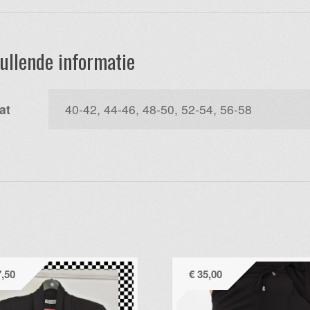
aantal
ullende informatie
at
40-42, 44-46, 48-50, 52-54, 56-58
,50
€
35,00