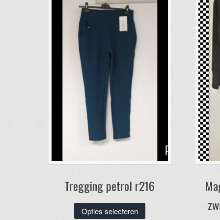
Tregging petrol r216
Mag
zw
Dit
Opties selecteren
product