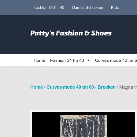
Ga
Ga
Fashion 34 tm 40
Dames Schoenen
Kids
door
direct
naar
naar
Zoe
navigatie
de
Patty's Fashion & Shoes
naa
inhoud
Home
Fashion 34 tm 40
Curves mode 40 tm 
Home
/
Curves mode 40 tm 60
/
Broeken
/ Magna tr