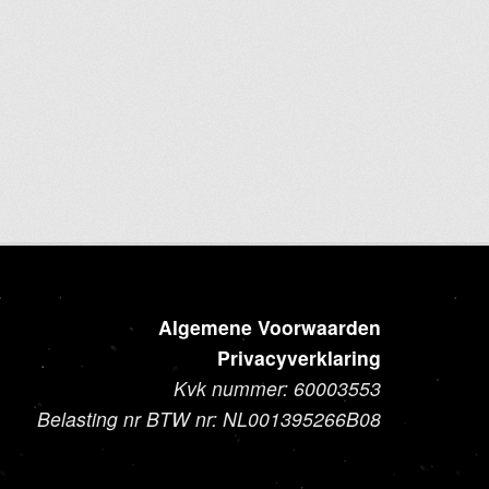
Dit
product
heeft
meerdere
variaties.
Deze
optie
kan
gekozen
worden
op
de
Algemene Voorwaarden
productpagina
Privacyverklaring
Kvk nummer: 60003553
Belasting nr BTW nr: NL001395266B08