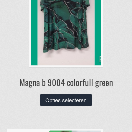
Magna b 9004 colorfull green
Dit
Opties selecteren
product
heeft
meerdere
variaties.