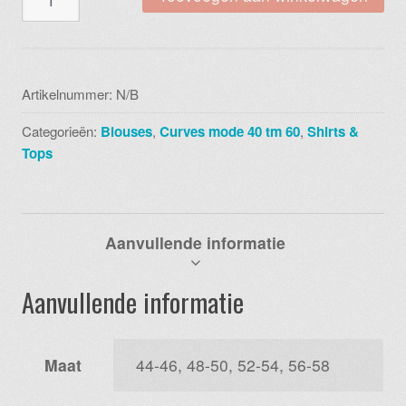
top
circle
sqaure
black
Artikelnummer:
N/B
00001c
Categorieën:
Blouses
,
Curves mode 40 tm 60
,
Shirts &
aantal
Tops
Aanvullende informatie
Aanvullende informatie
Maat
44-46, 48-50, 52-54, 56-58