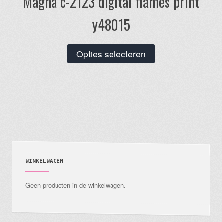
Magna c-2123 digital flames print
y48015
Dit
Opties selecteren
product
heeft
meerdere
variaties.
Deze
optie
kan
gekozen
WINKELWAGEN
worden
Geen producten in de winkelwagen.
op
de
productpagina