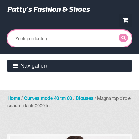
Patty's Fashion & Shoes
Ga
Ga
door
direct
Zoeken
naar
naar
naar:
navigatie
de
inhoud
Navigation
Home
/
Curves mode 40 tm 60
/
Blouses
/ Magna top circle
sqaure black 00001c