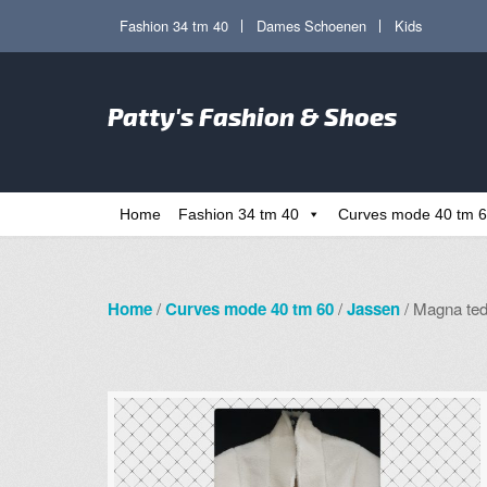
Ga
Ga
Fashion 34 tm 40
Dames Schoenen
Kids
door
direct
naar
naar
Zoe
navigatie
de
Patty's Fashion & Shoes
naa
inhoud
Home
Fashion 34 tm 40
Curves mode 40 tm 
Home
/
Curves mode 40 tm 60
/
Jassen
/ Magna tedd