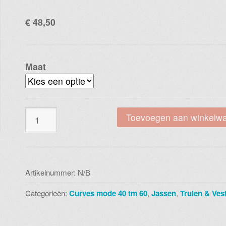
€
48,50
Maat
Magna
Toevoegen aan winkelw
teddy
off
white
lang
Artikelnummer:
N/B
n
Categorieën:
Curves mode 40 tm 60
,
Jassen
,
Truien & Ves
2205
aantal