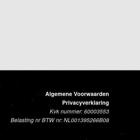
Dit
product
heeft
meerdere
variaties.
Deze
optie
kan
gekozen
worden
op
de
Algemene Voorwaarden
productpagina
Privacyverklaring
Kvk nummer: 60003553
Belasting nr BTW nr: NL001395266B08