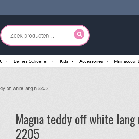
ken
r:
60
Dames Schoenen
Kids
Accessoires
Mijn account
y off white lang n 2205
Magna teddy off white lang 
2205