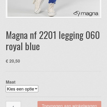
Magna nf 2201 legging 060
royal blue
€
20,50
Maat
Magna
Toevoegen aan winkelwagen