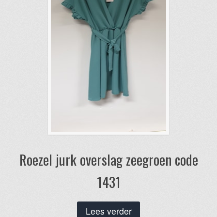
worden
op
de
productpagina
Roezel jurk overslag zeegroen code
1431
Lees verder