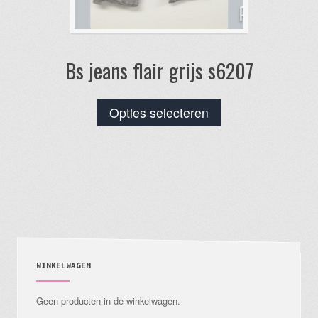
Bs jeans flair grijs s6207
Dit
Opties selecteren
product
heeft
meerdere
variaties.
Deze
optie
kan
gekozen
WINKELWAGEN
worden
Geen producten in de winkelwagen.
op