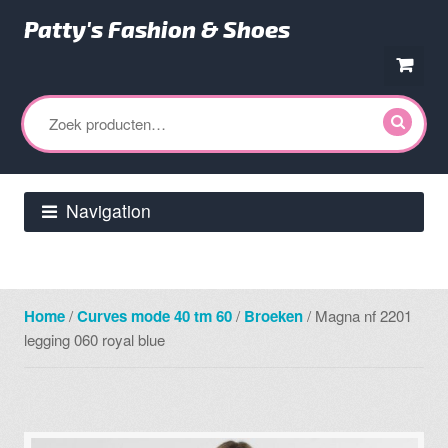
Patty's Fashion & Shoes
Ga
Ga
door
direct
Zoeken
naar
naar
naar:
navigatie
de
inhoud
Navigation
Home
/
Curves mode 40 tm 60
/
Broeken
/ Magna nf 2201
legging 060 royal blue