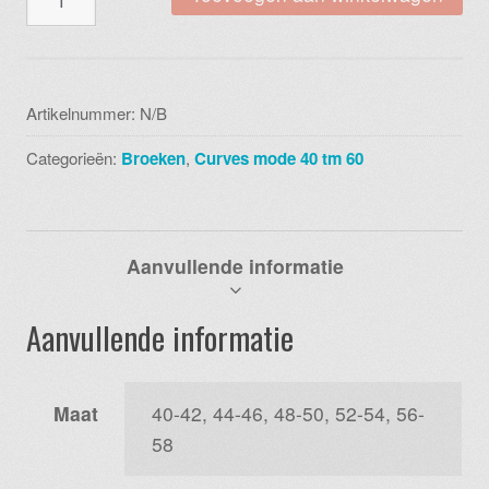
nf
2201
legging
060
Artikelnummer:
N/B
royal
Categorieën:
Broeken
,
Curves mode 40 tm 60
blue
aantal
Aanvullende informatie
Aanvullende informatie
Maat
40-42, 44-46, 48-50, 52-54, 56-
58