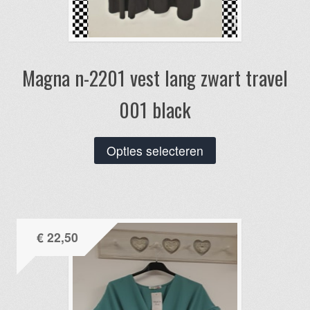
Magna n-2201 vest lang zwart travel
001 black
Dit
Opties selecteren
product
heeft
meerdere
variaties.
€
22,50
Deze
optie
kan
gekozen