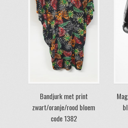
Bandjurk met print
Magn
zwart/oranje/rood bloem
b
code 1382