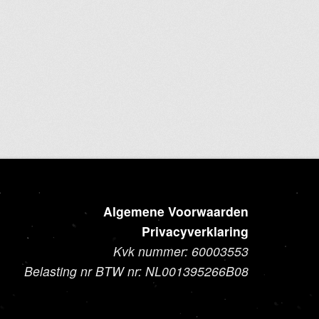
heeft
meerdere
variaties.
Deze
optie
kan
gekozen
worden
op
de
productpagina
Algemene Voorwaarden
Privacyverklaring
Kvk nummer: 60003553
Belasting nr BTW nr: NL001395266B08