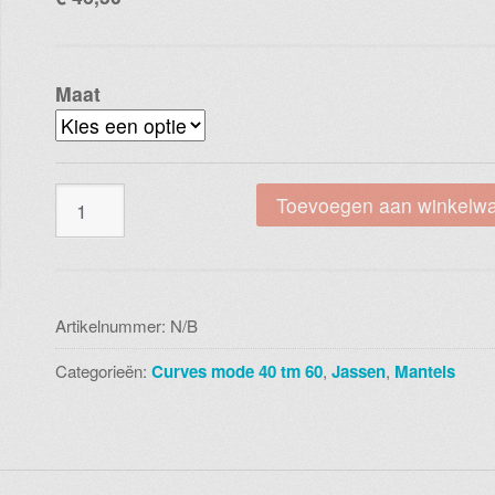
Maat
Magna
Toevoegen aan winkelw
n-
8005
jasje
zebra
Artikelnummer:
N/B
aantal
Categorieën:
Curves mode 40 tm 60
,
Jassen
,
Mantels