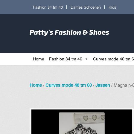
Ga
Ga
Fashion 34 tm 40
Dames Schoenen
Kids
door
direct
naar
naar
Zoe
navigatie
de
Patty's Fashion & Shoes
naa
inhoud
Home
Fashion 34 tm 40
Curves mode 40 tm 
Home
/
Curves mode 40 tm 60
/
Jassen
/ Magna n-8