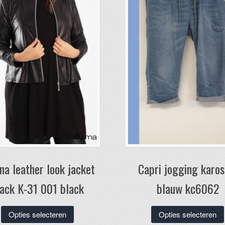
a leather look jacket
Capri jogging karos
lack K-31 001 black
blauw kc6062
Dit
Opties selecteren
Opties selecteren
product