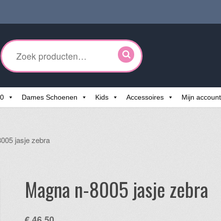
ken
r:
60
Dames Schoenen
Kids
Accessoires
Mijn account
005 jasje zebra
Magna n-8005 jasje zebra
€
46,50