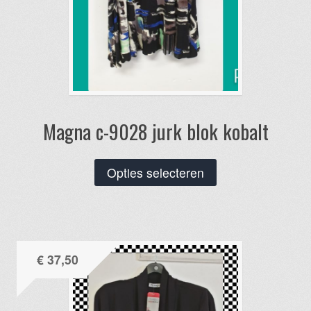
Magna c-9028 jurk blok kobalt
Dit
Opties selecteren
product
heeft
meerdere
variaties.
€
37,50
Deze
optie
kan