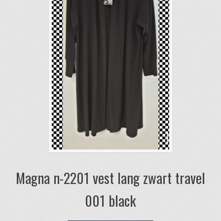
gekozen
worden
op
de
productpagina
Magna n-2201 vest lang zwart travel
001 black