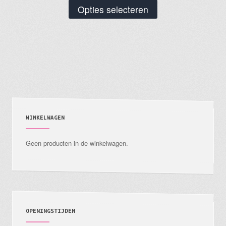
Dit
Opties selecteren
product
heeft
meerdere
variaties.
Deze
optie
kan
gekozen
WINKELWAGEN
worden
Geen producten in de winkelwagen.
op
de
productpagina
OPENINGSTIJDEN