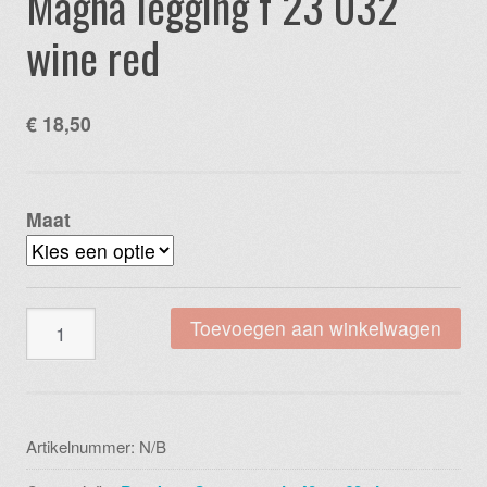
Magna legging f 23 032
wine red
€
18,50
Maat
Magna
Toevoegen aan winkelwagen
legging
f
23
032
Artikelnummer:
N/B
wine