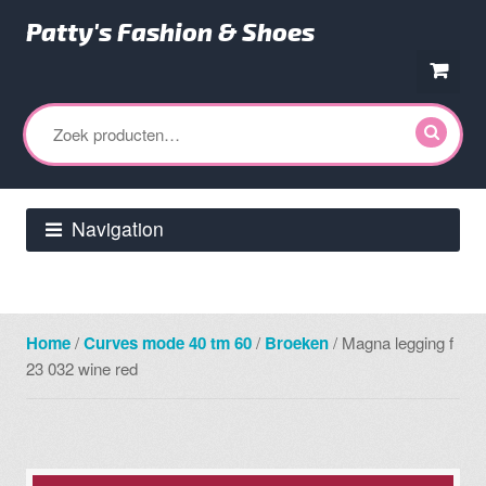
Patty's Fashion & Shoes
Ga
Ga
door
direct
Zoeken
naar
naar
naar:
navigatie
de
inhoud
Navigation
Home
/
Curves mode 40 tm 60
/
Broeken
/ Magna legging f
23 032 wine red