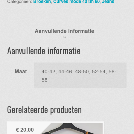
Categorieën:
Broeken
,
Curves mode 40 tm 60
,
Jeans
red
aantal
Aanvullende informatie
Aanvullende informatie
Maat
40-42, 44-46, 48-50, 52-54, 56-
58
Gerelateerde producten
€
20,00