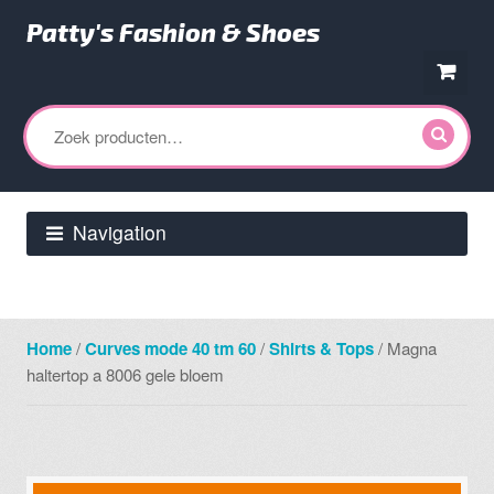
Patty's Fashion & Shoes
Ga
Ga
door
direct
Zoeken
naar
naar
naar:
navigatie
de
inhoud
Navigation
Home
/
Curves mode 40 tm 60
/
Shirts & Tops
/ Magna
haltertop a 8006 gele bloem