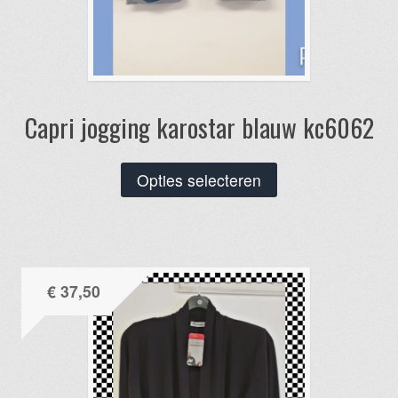
Capri jogging karostar blauw kc6062
Dit
Opties selecteren
product
heeft
meerdere
variaties.
€
37,50
Deze
optie
kan
gekozen
worden