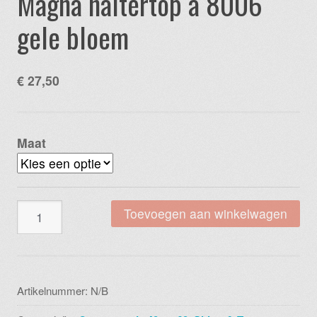
Magna haltertop a 8006
gele bloem
€
27,50
Maat
Magna
Toevoegen aan winkelwagen
haltertop
a
8006
gele
Artikelnummer:
N/B
bloem