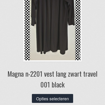
op
de
productpagina
Magna n-2201 vest lang zwart travel
001 black
Dit
Opties selecteren
product