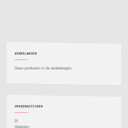
heeft
meerdere
variaties.
Deze
optie
kan
gekozen
WINKELWAGEN
worden
Geen producten in de winkelwagen.
op
de
productpagina
OPENINGSTIJDEN
Di
Gesloten