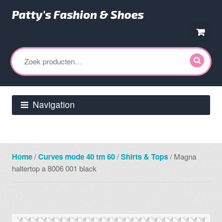
Patty's Fashion & Shoes
Ga
Ga
door
direct
Zoeken
naar
naar
naar:
navigatie
de
inhoud
Navigation
Home
/
Curves mode 40 tm 60
/
Shirts & Tops
/ Magna
haltertop a 8006 001 black