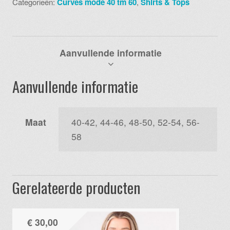
Categorieën:
Curves mode 40 tm 60
,
Shirts & Tops
aantal
Aanvullende informatie
Aanvullende informatie
Maat
40-42, 44-46, 48-50, 52-54, 56-
58
Gerelateerde producten
€
30,00