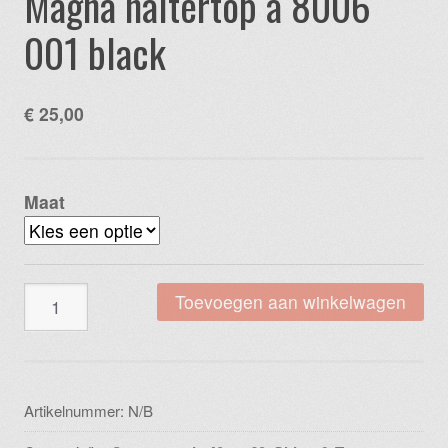
Magna haltertop a 8006
001 black
€
25,00
Maat
Magna
Toevoegen aan winkelwagen
haltertop
a
8006
001
Artikelnummer:
N/B
black