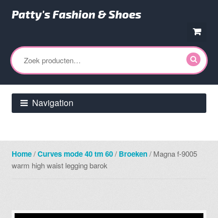
Patty's Fashion & Shoes
Ga
Ga
door
direct
Zoeken
naar
naar
naar:
navigatie
de
inhoud
Navigation
Home
/
Curves mode 40 tm 60
/
Broeken
/ Magna f-9005
warm high waist legging barok