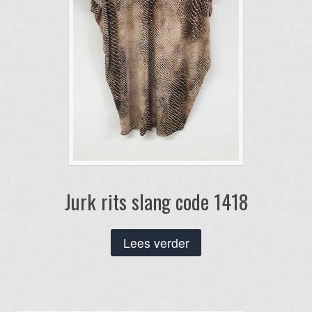
op
de
productpagina
Jurk rits slang code 1418
Lees verder