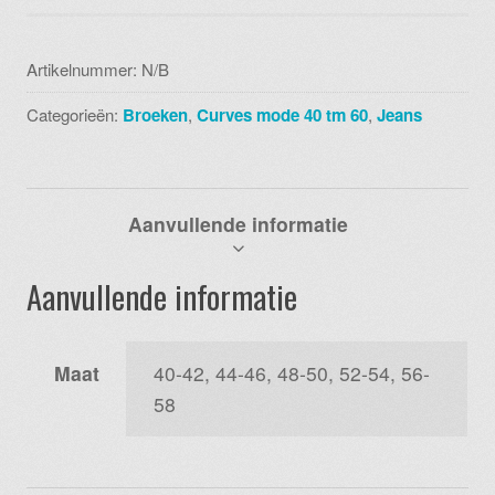
9005
warm
high
Artikelnummer:
N/B
waist
Categorieën:
Broeken
,
Curves mode 40 tm 60
,
Jeans
legging
barok
aantal
Aanvullende informatie
Aanvullende informatie
Maat
40-42, 44-46, 48-50, 52-54, 56-
58