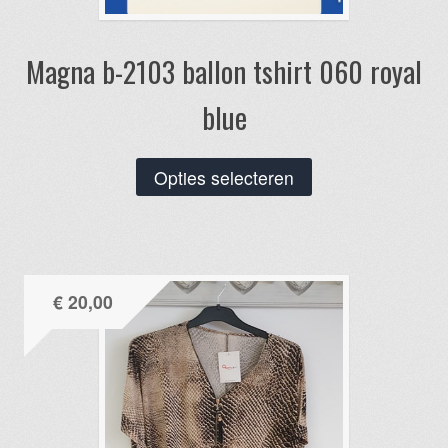
Magna b-2103 ballon tshirt 060 royal
blue
Dit
Opties selecteren
product
heeft
meerdere
variaties.
€
20,00
Deze
optie
kan
gekozen
worden