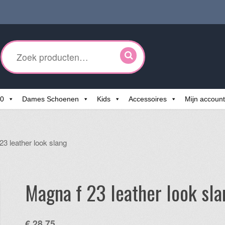
ken
r:
60
Dames Schoenen
Kids
Accessoires
Mijn account
23 leather look slang
Magna f 23 leather look sla
€
28,75