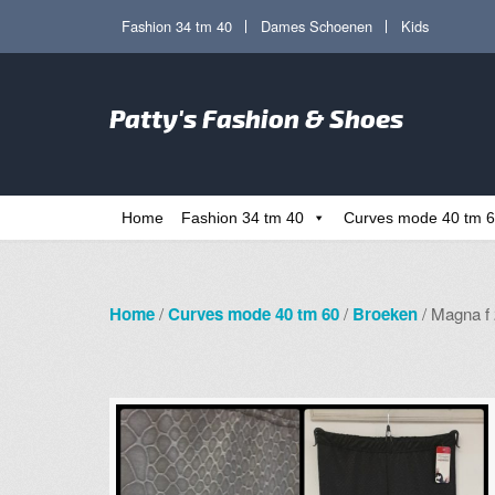
Ga
Ga
Fashion 34 tm 40
Dames Schoenen
Kids
door
direct
naar
naar
Zoe
navigatie
de
Patty's Fashion & Shoes
naa
inhoud
Home
Fashion 34 tm 40
Curves mode 40 tm 
Home
/
Curves mode 40 tm 60
/
Broeken
/ Magna f 