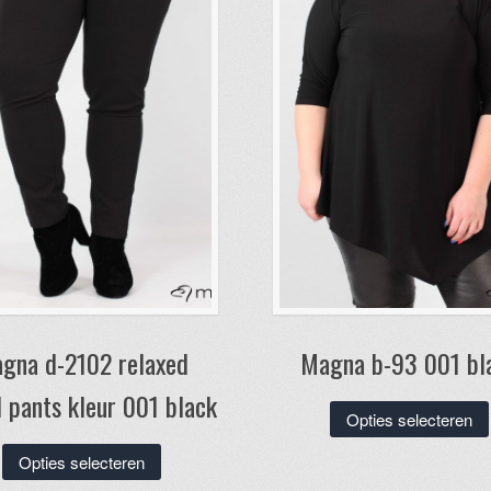
gna d-2102 relaxed
Magna b-93 001 bl
l pants kleur 001 black
Opties selecteren
Dit
Opties selecteren
product