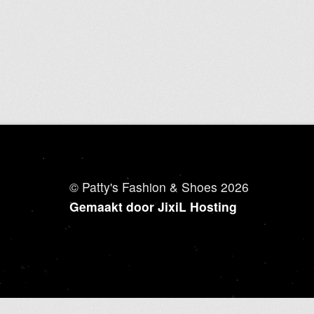
meerdere
variaties.
Deze
optie
kan
gekozen
worden
op
de
productpagina
© Patty's Fashion & Shoes 2026
Gemaakt door JixiL Hosting