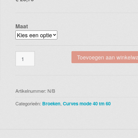
Maat
Magna
Toevoegen aan winkelw
f
23
leather
look
Artikelnummer:
N/B
slang
Categorieën:
Broeken
,
Curves mode 40 tm 60
aantal