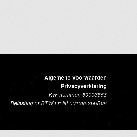
meerdere
variaties.
Deze
optie
kan
gekozen
worden
op
de
productpagina
Algemene Voorwaarden
Privacyverklaring
Kvk nummer: 60003553
Belasting nr BTW nr: NL001395266B08