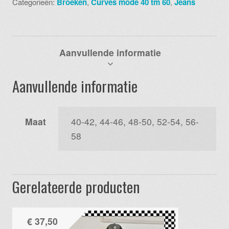
Categorieën:
Broeken
,
Curves mode 40 tm 60
,
Jeans
aantal
Aanvullende informatie
Aanvullende informatie
Maat
40-42, 44-46, 48-50, 52-54, 56-
58
Gerelateerde producten
€
37,50