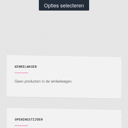
Dit
Opties selecteren
product
heeft
meerdere
variaties.
Deze
optie
kan
gekozen
WINKELWAGEN
worden
Geen producten in de winkelwagen.
op
de
productpagina
OPENINGSTIJDEN