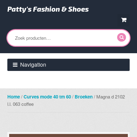
Patty's Fashion & Shoes
Ga
Ga
door
direct
Zoeken
naar
naar
naar:
navigatie
de
inhoud
Navigation
Home
/
Curves mode 40 tm 60
/
Broeken
/ Magna d 2102
l.l. 063 coffee