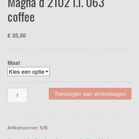
Magna d 2102 l.l. 063
coffee
€
35,50
Maat
Magna
Toevoegen aan winkelwagen
d
2102
l.l.
063
Artikelnummer:
N/B
coffee