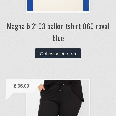
Magna b-2103 ballon tshirt 060 royal
blue
Dit
Opties selecteren
product
heeft
meerdere
variaties.
€
35,00
Deze
optie
kan
gekozen