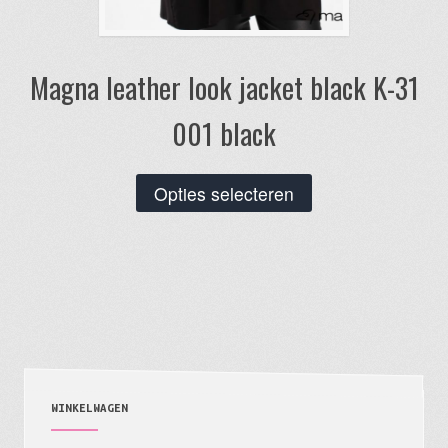
Magna leather look jacket black K-31
001 black
Dit
Opties selecteren
product
heeft
meerdere
variaties.
Deze
optie
kan
gekozen
WINKELWAGEN
worden