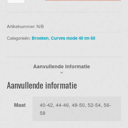
d
03
tropical
wijde
Artikelnummer:
N/B
broek
Categorieën:
Broeken
,
Curves mode 40 tm 60
aantal
Aanvullende informatie
Aanvullende informatie
Maat
40-42, 44-46, 48-50, 52-54, 56-
58