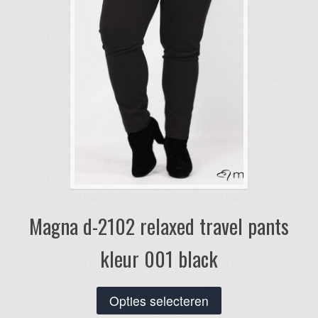
worden
op
de
productpagina
Magna d-2102 relaxed travel pants
kleur 001 black
Dit
Opties selecteren
product