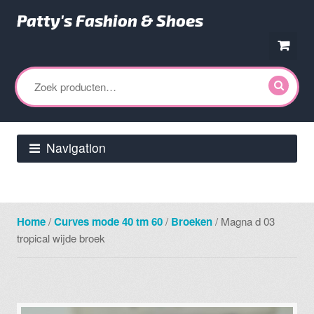
Patty's Fashion & Shoes
Ga
Ga
door
direct
Zoeken
naar
naar
naar:
navigatie
de
inhoud
Navigation
Home
/
Curves mode 40 tm 60
/
Broeken
/ Magna d 03
tropical wijde broek