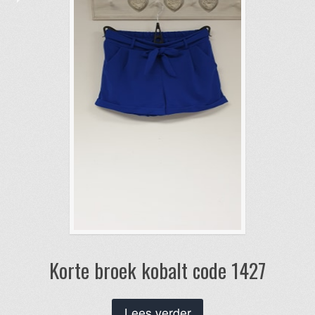
kan
gekozen
worden
op
de
productpagina
Korte broek kobalt code 1427
Lees verder