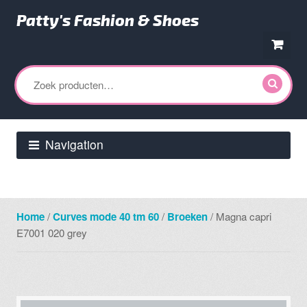
Patty's Fashion & Shoes
Ga
Ga
door
direct
Zoeken
naar
naar
naar:
navigatie
de
inhoud
Navigation
Home
/
Curves mode 40 tm 60
/
Broeken
/ Magna capri
E7001 020 grey