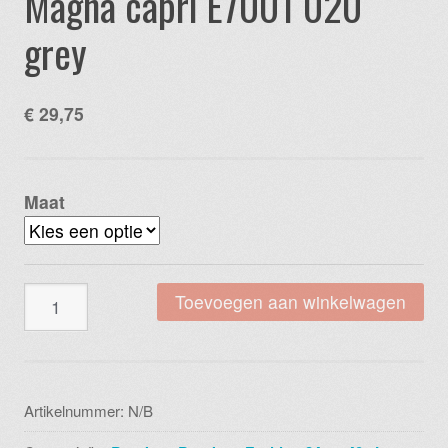
Magna capri E7001 020
grey
€
29,75
Maat
Magna
Toevoegen aan winkelwagen
capri
E7001
020
grey
Artikelnummer:
N/B
aantal