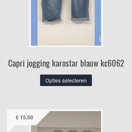
Capri jogging karostar blauw kc6062
Dit
Opties selecteren
product
heeft
meerdere
variaties.
€
15,00
Deze
optie