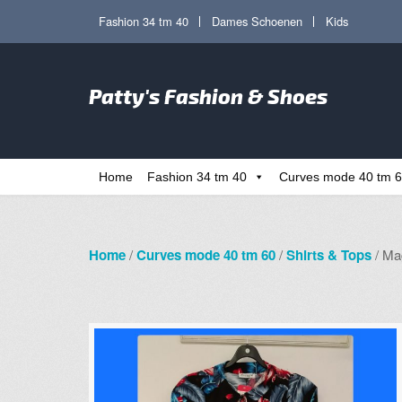
Ga
Ga
Fashion 34 tm 40
Dames Schoenen
Kids
door
direct
naar
naar
Zoe
navigatie
de
Patty's Fashion & Shoes
naa
inhoud
Home
Fashion 34 tm 40
Curves mode 40 tm 
Home
/
Curves mode 40 tm 60
/
Shirts & Tops
/ Ma