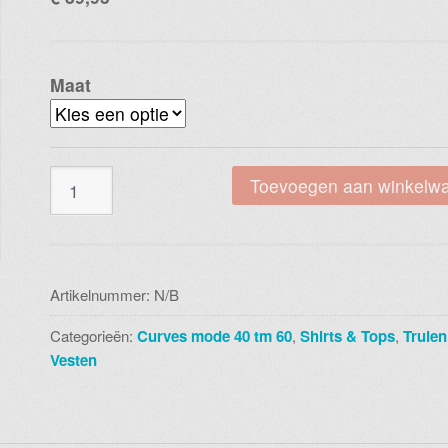
Maat
Magna
Toevoegen aan winkelw
c
2121
kobalt
bloem
Artikelnummer:
N/B
aantal
Categorieën:
Curves mode 40 tm 60
,
Shirts & Tops
,
Truien
Vesten