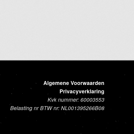
product
heeft
meerdere
variaties.
Deze
optie
kan
gekozen
worden
op
de
Algemene Voorwaarden
productpagina
Privacyverklaring
Kvk nummer: 60003553
Belasting nr BTW nr: NL001395266B08