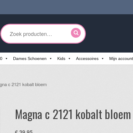
ken
r:
60
Dames Schoenen
Kids
Accessoires
Mijn account
gna c 2121 kobalt bloem
Magna c 2121 kobalt bloem
€
39,95