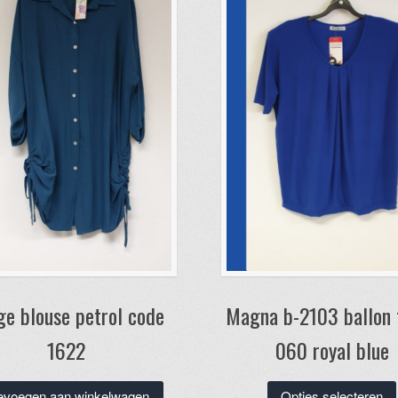
ge blouse petrol code
Magna b-2103 ballon t
1622
060 royal blue
evoegen aan winkelwagen
Opties selecteren