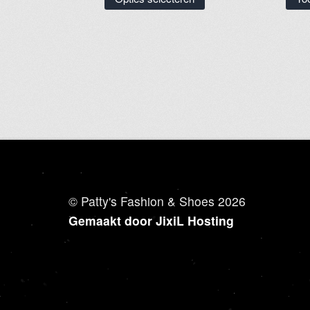
product
heeft
meerdere
variaties.
Deze
optie
kan
gekozen
worden
op
de
productpagina
© Patty's Fashion & Shoes 2026
Gemaakt door JixiL Hosting