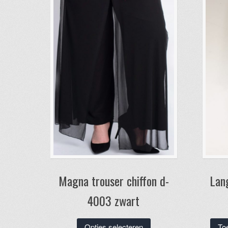
Magna trouser chiffon d-
Lan
4003 zwart
Dit
Opties selecteren
To