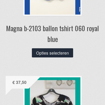
Magna b-2103 ballon tshirt 060 royal
blue
Dit
Opties selecteren
product
heeft
meerdere
variaties.
€
37,50
Deze
optie
kan
gekozen