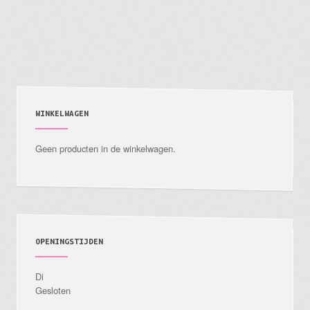
meerdere
variaties.
Deze
optie
kan
gekozen
WINKELWAGEN
worden
Geen producten in de winkelwagen.
op
de
productpagina
OPENINGSTIJDEN
Di
Gesloten