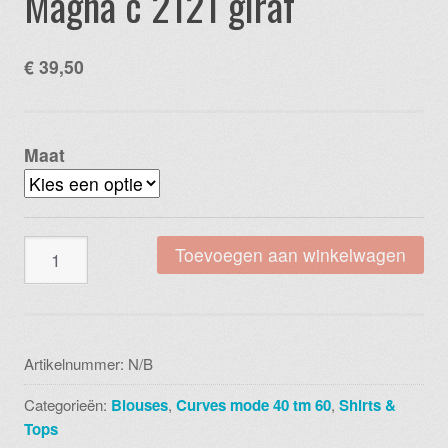
Magna c 2121 giraf
€
39,50
Maat
Magna
Toevoegen aan winkelwagen
c
2121
giraf
aantal
Artikelnummer:
N/B
Categorieën:
Blouses
,
Curves mode 40 tm 60
,
Shirts &
Tops