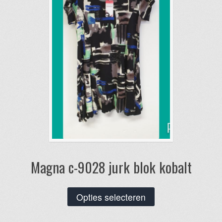
worden
op
de
productpagina
Magna c-9028 jurk blok kobalt
Dit
Opties selecteren
product
heeft