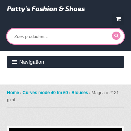
Patty's Fashion & Shoes
Ga
Ga
door
direct
Zoeken
naar
naar
naar:
navigatie
de
inhoud
Navigation
Home
/
Curves mode 40 tm 60
/
Blouses
/ Magna c 2121
giraf