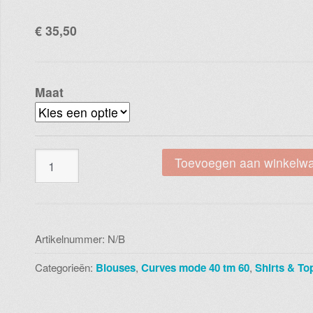
€
35,50
Maat
Magna
Toevoegen aan winkelw
b
8018
v32014
soft
Artikelnummer:
N/B
wave
Categorieën:
Blouses
,
Curves mode 40 tm 60
,
Shirts & To
sand
aantal