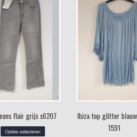
eans flair grijs s6207
Ibiza top glitter blau
1591
Dit
Opties selecteren
product