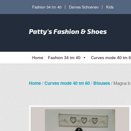
Ga
Ga
Fashion 34 tm 40
Dames Schoenen
Kids
door
direct
naar
naar
Zoe
navigatie
de
Patty's Fashion & Shoes
naa
inhoud
Home
Fashion 34 tm 40
Curves mode 40 tm 
Home
/
Curves mode 40 tm 60
/
Blouses
/ Magna b 