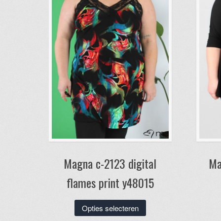
Magna c-2123 digital
Ma
flames print y48015
Dit
Opties selecteren
product