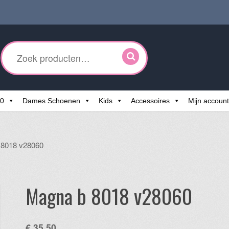
ken
r:
60
Dames Schoenen
Kids
Accessoires
Mijn account
 8018 v28060
Magna b 8018 v28060
€
35,50