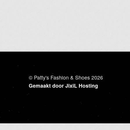
heeft
meerdere
variaties.
Deze
optie
kan
gekozen
worden
op
de
productpagina
© Patty's Fashion & Shoes 2026
Gemaakt door JixiL Hosting