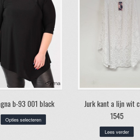
gna b-93 001 black
Jurk kant a lijn wit 
1545
Dit
Opties selecteren
product
Lees verder
heeft