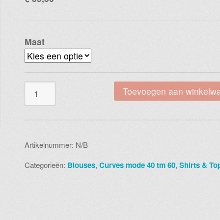
Maat
Magna
Toevoegen aan winkelw
b
8018
v28060
aantal
Artikelnummer:
N/B
Categorieën:
Blouses
,
Curves mode 40 tm 60
,
Shirts & To