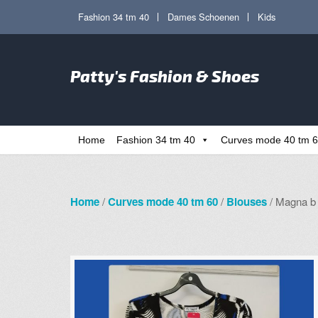
Ga
Ga
Fashion 34 tm 40
Dames Schoenen
Kids
door
direct
naar
naar
Zoe
navigatie
de
Patty's Fashion & Shoes
naa
inhoud
Home
Fashion 34 tm 40
Curves mode 40 tm 
Home
/
Curves mode 40 tm 60
/
Blouses
/ Magna b