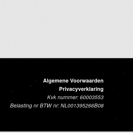
product
heeft
meerdere
variaties.
Deze
optie
kan
gekozen
worden
op
de
Algemene Voorwaarden
productpagina
Privacyverklaring
Kvk nummer: 60003553
Belasting nr BTW nr: NL001395266B08