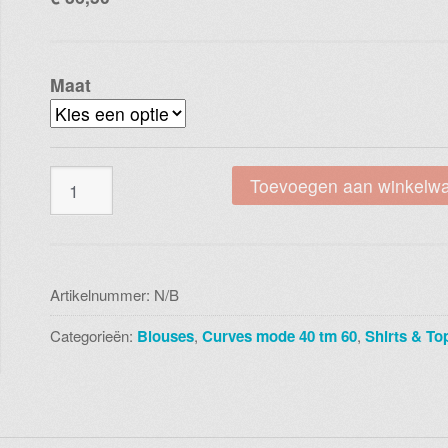
Maat
Magna
Toevoegen aan winkelw
b
8018
hortensia
aantal
Artikelnummer:
N/B
Categorieën:
Blouses
,
Curves mode 40 tm 60
,
Shirts & To