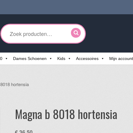
ken
r:
60
Dames Schoenen
Kids
Accessoires
Mijn account
8018 hortensia
Magna b 8018 hortensia
€
36,50