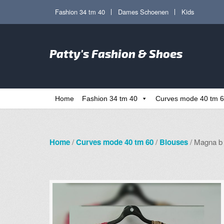
Ga
Ga
Fashion 34 tm 40
Dames Schoenen
Kids
door
direct
naar
naar
Zoe
navigatie
de
Patty's Fashion & Shoes
naa
inhoud
Home
Fashion 34 tm 40
Curves mode 40 tm 
Home
/
Curves mode 40 tm 60
/
Blouses
/ Magna b 