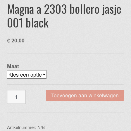
Magna a 2303 bollero jasje
001 black
€
20,00
Maat
Magna
Toevoegen aan winkelwagen
a
2303
bollero
jasje
Artikelnummer:
N/B