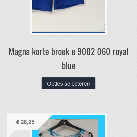
Magna korte broek e 9002 060 royal
blue
Dit
Opties selecteren
product
heeft
meerdere
variaties.
€
28,95
Deze
optie