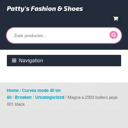
Patty's Fashion & Shoes
Ga
Ga
door
direct
Zoeken
naar
naar
naar:
navigatie
de
inhoud
Navigation
Home
/
Curves mode 40 tm
60
/
Broeken
/
Uncategorized
/ Magna a 2303 bollero jasje
001 black