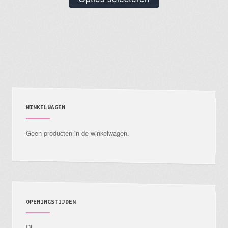
product
heeft
meerdere
variaties.
Deze
optie
kan
gekozen
WINKELWAGEN
worden
Geen producten in de winkelwagen.
op
de
productpagina
OPENINGSTIJDEN
Di