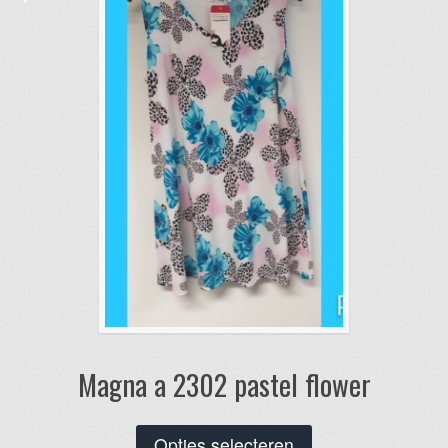
kan
gekozen
worden
op
de
productpagina
Magna a 2302 pastel flower
Dit
Opties selecteren