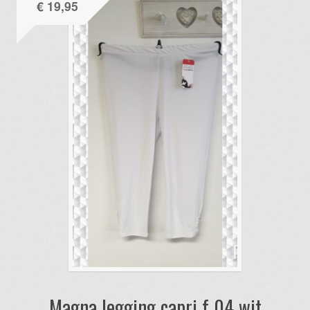
€
19,95
Magna legging capri f 04 wit