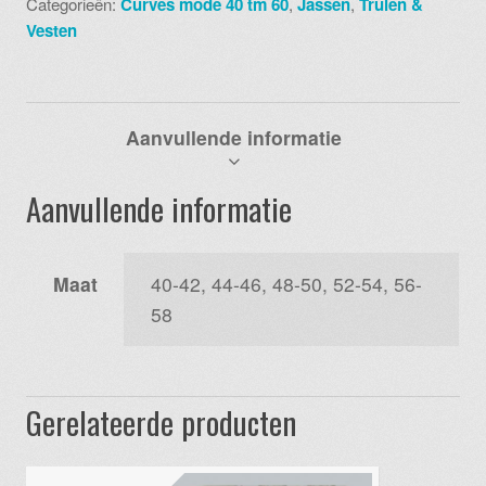
Categorieën:
Curves mode 40 tm 60
,
Jassen
,
Truien &
aantal
Vesten
Aanvullende informatie
Aanvullende informatie
Maat
40-42, 44-46, 48-50, 52-54, 56-
58
Gerelateerde producten