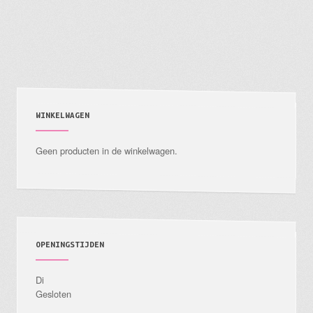
meerdere
variaties.
Deze
optie
kan
gekozen
WINKELWAGEN
worden
Geen producten in de winkelwagen.
op
de
productpagina
OPENINGSTIJDEN
Di
Gesloten