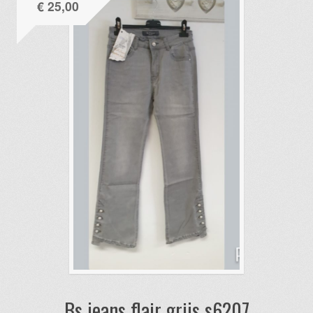
€
25,00
Bs jeans flair grijs s6207