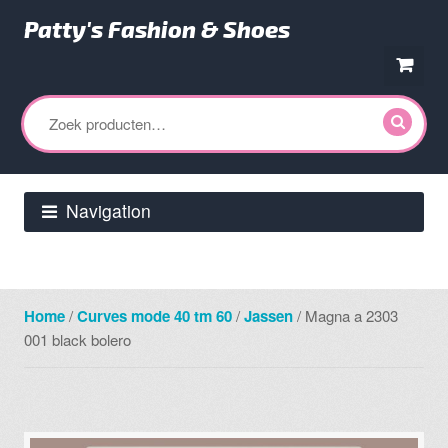
Patty's Fashion & Shoes
Ga
Ga
door
direct
Zoeken
naar
naar
naar:
navigatie
de
inhoud
Navigation
Home
/
Curves mode 40 tm 60
/
Jassen
/ Magna a 2303
001 black bolero