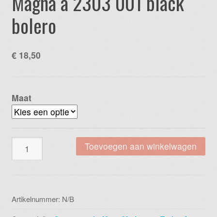
Magna a 2303 001 black
bolero
€
18,50
Maat
Magna
Toevoegen aan winkelwagen
a
2303
001
black
Artikelnummer:
N/B
bolero