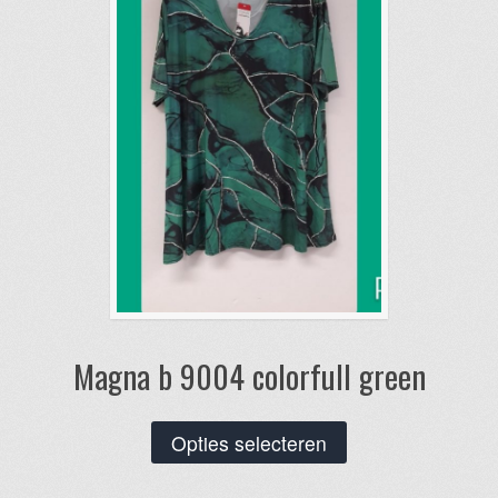
Magna b 9004 colorfull green
Dit
Opties selecteren
product
heeft