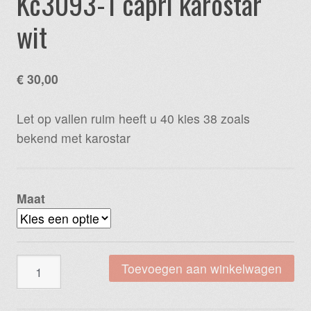
Kc3093-1 capri karostar
wit
€
30,00
Let op vallen ruim heeft u 40 kies 38 zoals
bekend met karostar
Maat
Kc3093-
Toevoegen aan winkelwagen
1
capri