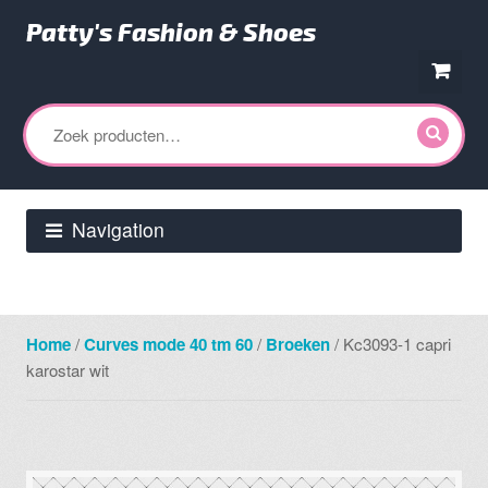
Patty's Fashion & Shoes
Ga
Ga
door
direct
Zoeken
naar
naar
naar:
navigatie
de
inhoud
Navigation
Home
/
Curves mode 40 tm 60
/
Broeken
/ Kc3093-1 capri
karostar wit