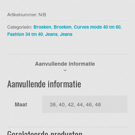
karostar
wit
Artikelnummer:
N/B
aantal
Categorieën:
Broeken
,
Broeken
,
Curves mode 40 tm 60
,
Fashion 34 tm 40
,
Jeans
,
Jeans
Aanvullende informatie
Aanvullende informatie
Maat
38, 40, 42, 44, 46, 48
Gerelateerde producten