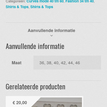
Categorieën:
Curves mode 40 tm 60
,
Fashion 34 tm 40
,
595
Shirts & Tops
,
Shirts & Tops
blauw
aantal
Aanvullende informatie
Aanvullende informatie
Maat
36, 38, 40, 42, 44, 46
Gerelateerde producten
€
20,00