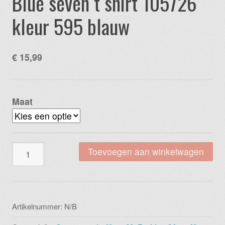
Blue seven t shirt 105726
kleur 595 blauw
€
15,99
Maat
Blue
Toevoegen aan winkelwagen
seven
t
shirt
105726
Artikelnummer:
N/B
kleur