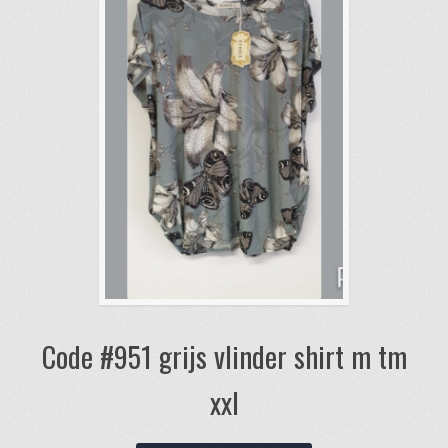
Code #951 grijs vlinder shirt m tm
xxl