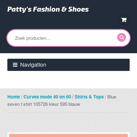
Patty's Fashion & Shoes
Ga
Ga
door
direct
Zoeken
naar
naar
naar:
navigatie
de
inhoud
Navigation
Home
/
Curves mode 40 tm 60
/
Shirts & Tops
/ Blue
seven t shirt 105726 kleur 595 blauw