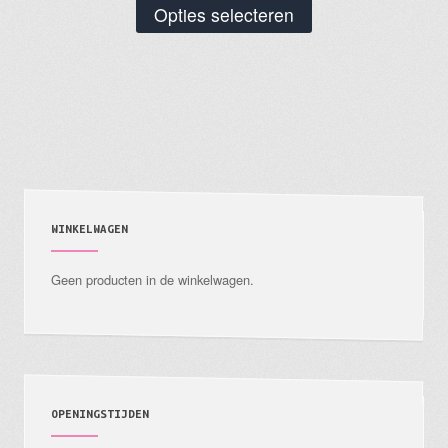
Dit
Opties selecteren
product
heeft
meerdere
variaties.
Deze
optie
kan
gekozen
WINKELWAGEN
worden
Geen producten in de winkelwagen.
op
de
productpagina
OPENINGSTIJDEN