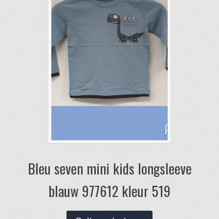
gekozen
worden
op
de
productpagina
Bleu seven mini kids longsleeve
blauw 977612 kleur 519
Dit