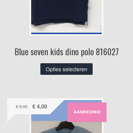
Blue seven kids dino polo 816027
Dit
Opties selecteren
product
heeft
meerdere
variaties.
Oorspronkelijke
Huidige
€
4,00
€
8,95
Deze
AANBIEDING!
prijs
prijs
optie
was:
is:
kan
€ 8,95.
€ 4,00.