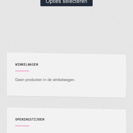
Opties selecteren
product
heeft
meerdere
variaties.
Deze
optie
kan
gekozen
WINKELWAGEN
worden
Geen producten in de winkelwagen.
op
de
productpagina
OPENINGSTIJDEN