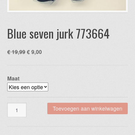
Blue seven jurk 773664
Oorspronkelijke
Huidige
€
19,99
€
9,00
prijs
prijs
was:
is:
€ 19,99.
€ 9,00.
Maat
Blue
Toevoegen aan winkelwagen
seven
jurk
773664