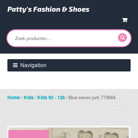
Patty's Fashion & Shoes
Ga
Ga
door
direct
Zoeken
naar
naar
naar:
navigatie
de
inhoud
Navigation
Home
/
Kids
/
Kids 92 - 128
/ Blue seven jurk 773664