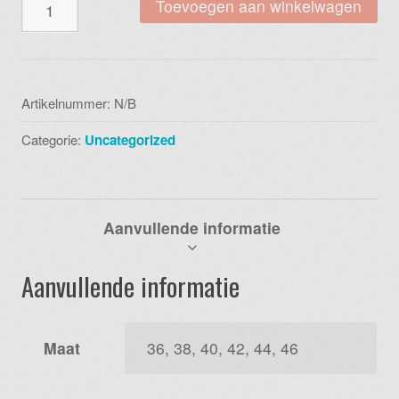
Blue
Toevoegen aan winkelwagen
seven
col
trui
247862x5
Artikelnummer:
N/B
999
Categorie:
Uncategorized
schwarz
aantal
Aanvullende informatie
Aanvullende informatie
Maat
36, 38, 40, 42, 44, 46