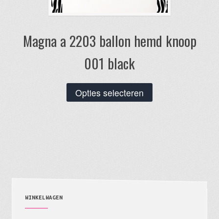
Magna a 2203 ballon hemd knoop
001 black
Dit
Opties selecteren
product
heeft
meerdere
variaties.
Deze
optie
kan
gekozen
WINKELWAGEN
worden