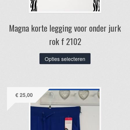
Magna korte legging voor onder jurk
rok f 2102
Dit
Opties selecteren
product
heeft
meerdere
variaties.
€
25,00
Deze
optie
kan
gekozen
worden