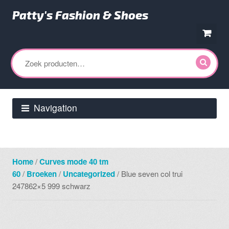
Patty's Fashion & Shoes
Ga
Ga
door
direct
Zoeken
naar
naar
naar:
navigatie
de
inhoud
Navigation
Home
/
Curves mode 40 tm
60
/
Broeken
/
Uncategorized
/ Blue seven col trui
247862×5 999 schwarz