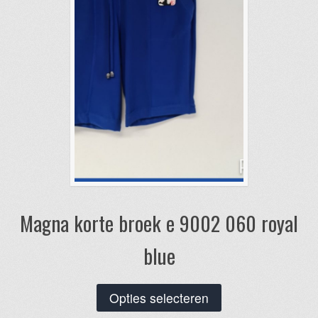
op
de
productpagina
Magna korte broek e 9002 060 royal
blue
Dit
Opties selecteren
product