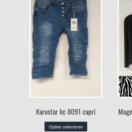
Karostar kc 8091 capri
Magna
Dit
Opties selecteren
product