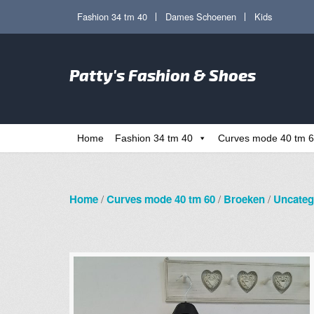
Ga
Ga
Fashion 34 tm 40
Dames Schoenen
Kids
door
direct
naar
naar
Zoe
navigatie
de
Patty's Fashion & Shoes
naa
inhoud
Home
Fashion 34 tm 40
Curves mode 40 tm 
Home
/
Curves mode 40 tm 60
/
Broeken
/
Uncateg