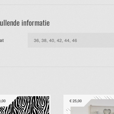
ullende informatie
at
36, 38, 40, 42, 44, 46
,00
€
25,00