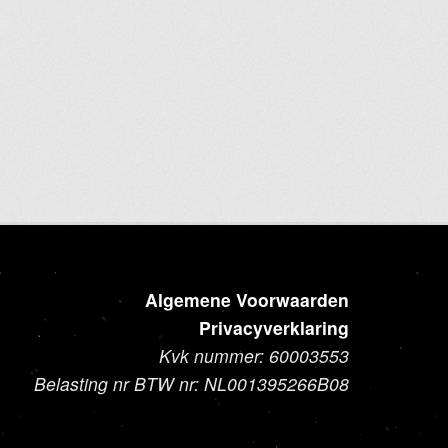
Dit
product
heeft
meerdere
variaties.
Deze
optie
kan
gekozen
worden
op
de
Algemene Voorwaarden
productpagina
Privacyverklaring
Kvk nummer: 60003553
Belasting nr BTW nr: NL001395266B08