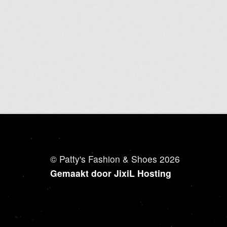
heeft
meerdere
variaties.
Deze
optie
kan
gekozen
worden
op
de
productpagina
© Patty's Fashion & Shoes 2026
Gemaakt door JixiL Hosting