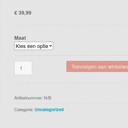
€
39,99
Maat
Blue
Toevoegen aan winkelw
seven
280087x5
blouse
998
Artikelnummer:
N/B
black
Categorie:
Uncategorized
aantal