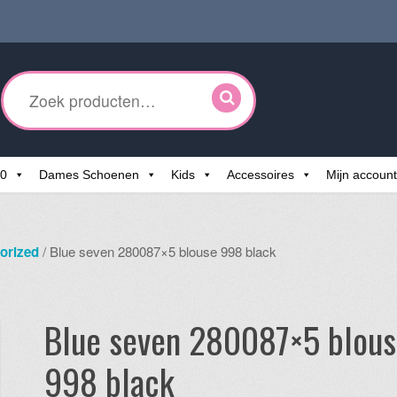
ken
r:
60
Dames Schoenen
Kids
Accessoires
Mijn account
orized
/ Blue seven 280087×5 blouse 998 black
Blue seven 280087×5 blous
998 black