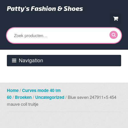
Patty's Fashion & Shoes
Ga
Ga
door
direct
Zoeken
naar
naar
naar:
navigatie
de
inhoud
Navigation
Home
/
Curves mode 40 tm
60
/
Broeken
/
Uncategorized
/ Blue seven 247911×5 454
mauve coll truitje