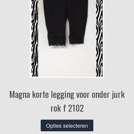
op
de
productpagina
Magna korte legging voor onder jurk
rok f 2102
Dit
Opties selecteren
product