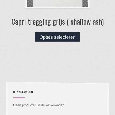
Capri tregging grijs ( shallow ash)
Dit
Opties selecteren
product
heeft
meerdere
variaties.
Deze
optie
kan
gekozen
WINKELWAGEN
worden
Geen producten in de winkelwagen.
op
de