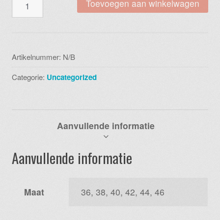
Blue
Toevoegen aan winkelwagen
seven
247911x5
454
mauve
Artikelnummer:
N/B
coll
Categorie:
Uncategorized
truitje
aantal
Aanvullende informatie
Aanvullende informatie
Maat
36, 38, 40, 42, 44, 46