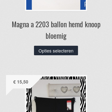
Magna a 2203 ballon hemd knoop
bloemig
Dit
Opties selecteren
product
heeft
meerdere
variaties.
€
15,50
Deze
optie
kan
gekozen
worden