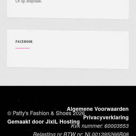
Of op afspraak.
FACEBOOK
Algemene Voorwaarden
© Patty's Fashion & Shoes 2026
Privacyverklaring
Gemaakt door JixiL Hosting
Kvk nummer: 60003553
Belasting nr BTW nr: NL001395266B08