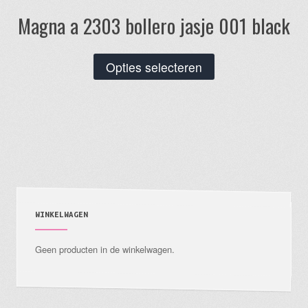
Magna a 2303 bollero jasje 001 black
Dit
Opties selecteren
product
heeft
meerdere
variaties.
Deze
optie
kan
gekozen
WINKELWAGEN
worden
Geen producten in de winkelwagen.
op
de
productpagina