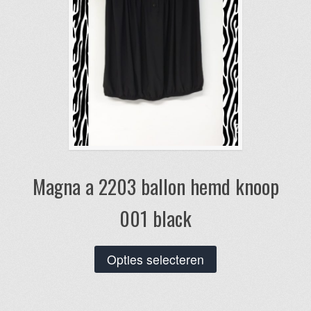
de
productpagina
Magna a 2203 ballon hemd knoop
001 black
Dit
Opties selecteren
product
heeft