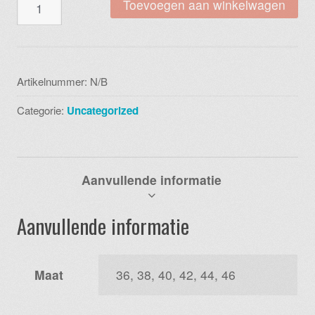
Blue
Toevoegen aan winkelwagen
seven
247832x5
vest
043
Artikelnummer:
N/B
kiesel
Categorie:
Uncategorized
aantal
Aanvullende informatie
Aanvullende informatie
Maat
36, 38, 40, 42, 44, 46