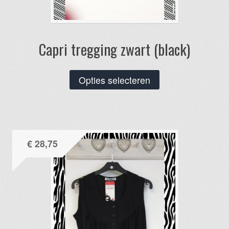
Capri tregging zwart (black)
Dit
Opties selecteren
product
heeft
meerdere
variaties.
€
28,75
Deze
optie
kan
gekozen
worden
op