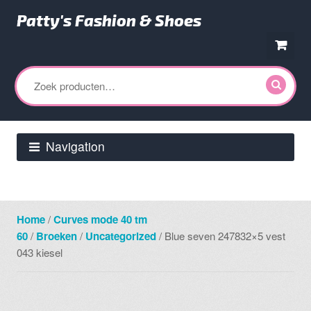
Patty's Fashion & Shoes
Ga
Ga
door
direct
Zoeken
naar
naar
naar:
navigatie
de
inhoud
Navigation
Home
/
Curves mode 40 tm
60
/
Broeken
/
Uncategorized
/ Blue seven 247832×5 vest
043 kiesel