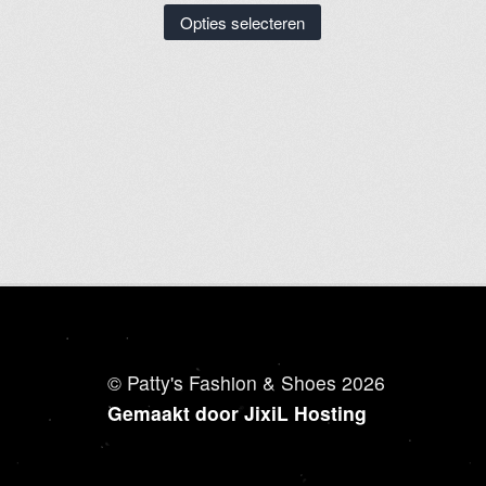
Dit
Opties selecteren
product
heeft
meerdere
variaties.
Deze
optie
kan
gekozen
worden
op
de
productpagina
© Patty's Fashion & Shoes 2026
Gemaakt door JixiL Hosting