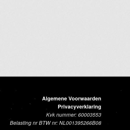
Dit
product
heeft
meerdere
variaties.
Deze
optie
kan
gekozen
worden
op
de
productpagina
Algemene Voorwaarden
Privacyverklaring
Kvk nummer: 60003553
Belasting nr BTW nr: NL001395266B08