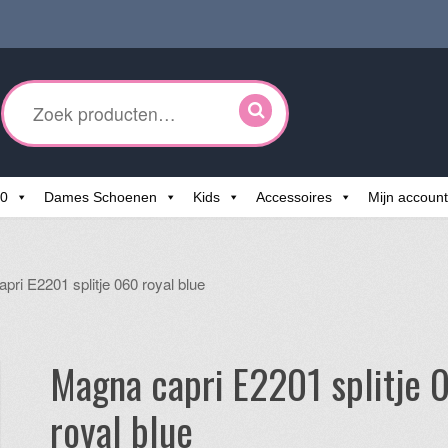
ken
r:
60
Dames Schoenen
Kids
Accessoires
Mijn account
pri E2201 splitje 060 royal blue
Magna capri E2201 splitje 
royal blue