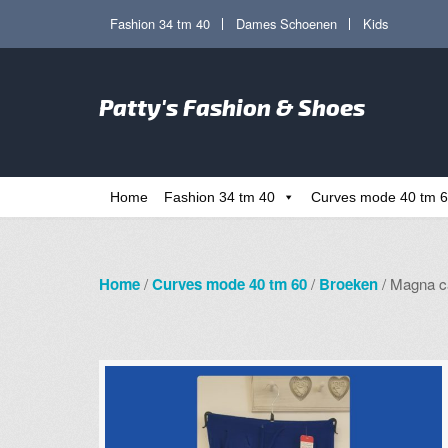
Ga
Ga
Fashion 34 tm 40
Dames Schoenen
Kids
door
direct
naar
naar
Zoe
navigatie
de
Patty's Fashion & Shoes
naa
inhoud
Home
Fashion 34 tm 40
Curves mode 40 tm 
Home
/
Curves mode 40 tm 60
/
Broeken
/ Magna ca