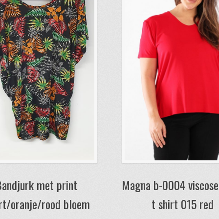
andjurk met print
Magna b-0004 viscose
rt/oranje/rood bloem
t shirt 015 red