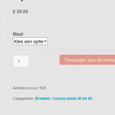
€
29,00
Maat
Magna
Toevoegen aan winkelw
capri
E2201
splitje
060
Artikelnummer:
N/B
royal
Categorieën:
Broeken
,
Curves mode 40 tm 60
blue
aantal