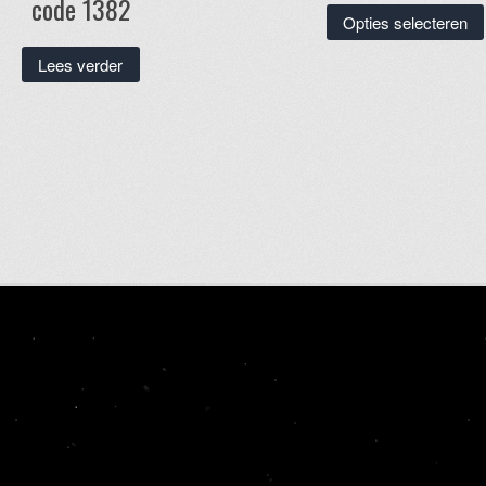
code 1382
Opties selecteren
Lees verder